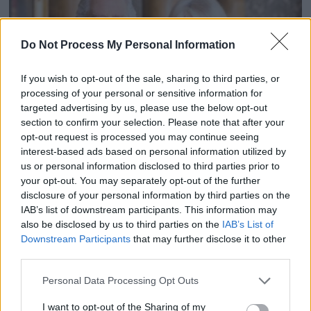
Do Not Process My Personal Information
If you wish to opt-out of the sale, sharing to third parties, or
processing of your personal or sensitive information for
targeted advertising by us, please use the below opt-out
section to confirm your selection. Please note that after your
opt-out request is processed you may continue seeing
interest-based ads based on personal information utilized by
us or personal information disclosed to third parties prior to
Le soutien de la reine Camilla à Kate Middleton après
your opt-out. You may separately opt-out of the further
l’annonce de son cancer
disclosure of your personal information by third parties on the
IAB’s list of downstream participants. This information may
27 mars 2024
also be disclosed by us to third parties on the
IAB’s List of
Downstream Participants
that may further disclose it to other
third parties.
Personal Data Processing Opt Outs
I want to opt-out of the Sharing of my