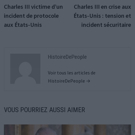
précédente :
s
Charles III victime d’un
Charles III en crise aux
de
incident de protocole
États-Unis : tension et
l’article
aux États-Unis
incident sécuritaire
HistoireDePeople
Voir tous les articles de
HistoireDePeople →
VOUS POURRIEZ AUSSI AIMER