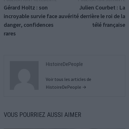
Navigation
précédente :
s
Gérard Holtz : son
Julien Courbet : La
de
incroyable survie face au
vérité derrière le roi de la
l’article
danger, confidences
télé française
rares
HistoireDePeople
Voir tous les articles de
HistoireDePeople →
VOUS POURRIEZ AUSSI AIMER