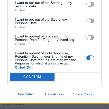
I want to opt-out of the Sharing of my
personal data.
Opted In
I want to opt-out of the Sale of my
Personal Data.
Opted In
I want to opt-out of processing my
Aya Nakamura s’exprime sur sa rencontre avec
Personal Data for Targeted Advertising.
Brigitte Macron !
Opted In
27 avril 2024
I want to opt-out of Collection, Use,
Retention, Sale, and/or Sharing of my
Personal Data that Is Unrelated with the
Purposes for which it was collected.
Opted Out
Laisser un commentaire
CONFIRM
Votre adresse e-mail ne sera pas publiée.
Les champs
obligatoires sont indiqués avec
*
Data Deletion
Data Access
Privacy Policy
COMMENTAIRE
*