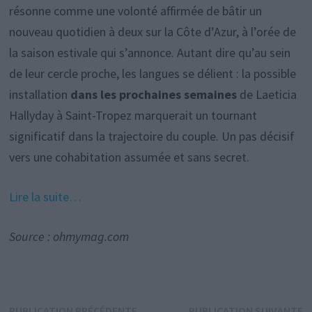
résonne comme une volonté affirmée de bâtir un
nouveau quotidien à deux sur la Côte d’Azur, à l’orée de
la saison estivale qui s’annonce. Autant dire qu’au sein
de leur cercle proche, les langues se délient : la possible
installation
dans les prochaines semaines
de Laeticia
Hallyday à Saint-Tropez marquerait un tournant
significatif dans la trajectoire du couple. Un pas décisif
vers une cohabitation assumée et sans secret.
Lire la suite…
Source : ohmymag.com
Publication
P
PUBLICATION PRÉCÉDENTE
PUBLICATION SUIVANTE