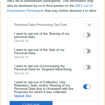
IAB’s list of downstream participants. This information may
also be disclosed by us to third parties on the
IAB’s List of
Downstream Participants
that may further disclose it to other
third parties.
Faustine Bollaert dévoile son secret pour une vie plus
Personal Data Processing Opt Outs
équilibrée
I want to opt-out of the Sharing of my
22 juin 2026
personal data.
Opted In
I want to opt-out of the Sale of my
Personal Data.
Opted In
I want to opt-out of processing my
Personal Data for Targeted Advertising.
Opted In
I want to opt-out of Collection, Use,
Retention, Sale, and/or Sharing of my
Personal Data that Is Unrelated with the
Purposes for which it was collected.
Opted Out
CONFIRM