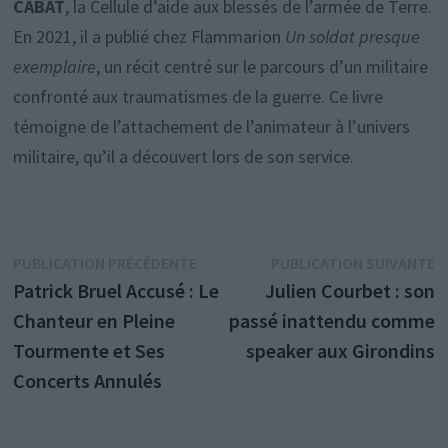
CABAT
, la Cellule d’aide aux blessés de l’armée de Terre.
En 2021, il a publié chez Flammarion
Un soldat presque
exemplaire
, un récit centré sur le parcours d’un militaire
confronté aux traumatismes de la guerre. Ce livre
témoigne de l’attachement de l’animateur à l’univers
militaire, qu’il a découvert lors de son service.
Navigation
Publication
P
PUBLICATION PRÉCÉDENTE
PUBLICATION SUIVANTE
précédente :
s
Patrick Bruel Accusé : Le
Julien Courbet : son
de
Chanteur en Pleine
passé inattendu comme
l’article
Tourmente et Ses
speaker aux Girondins
Concerts Annulés