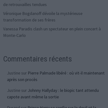
de retrouvailles tendues
Véronique Bogdanoff dévoile la mystérieuse
transformation de ses frères
Vanessa Paradis clash un spectateur en plein concert à
Monte-Carlo
Commentaires récents
Justine
sur
Pierre Palmade libéré : où vit-il maintenant
après son procès
Justine
sur
Johnny Hallyday : le biopic tant attendu
capote avant même la sortie
Durand
sur
Prince Harry se confie sur le deuil et la