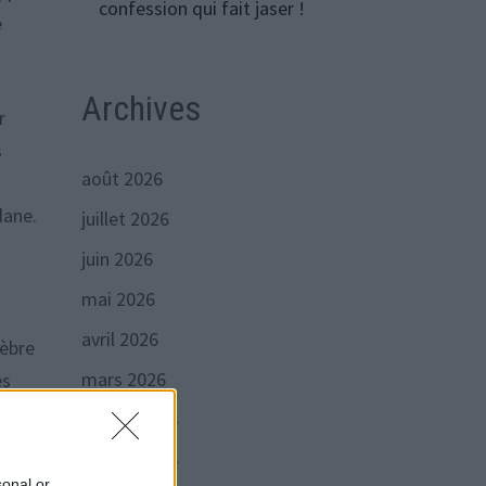
confession qui fait jaser !
e
Archives
r
s
août 2026
dane.
juillet 2026
juin 2026
mai 2026
avril 2026
lèbre
mars 2026
es
février 2026
janvier 2026
sonal or