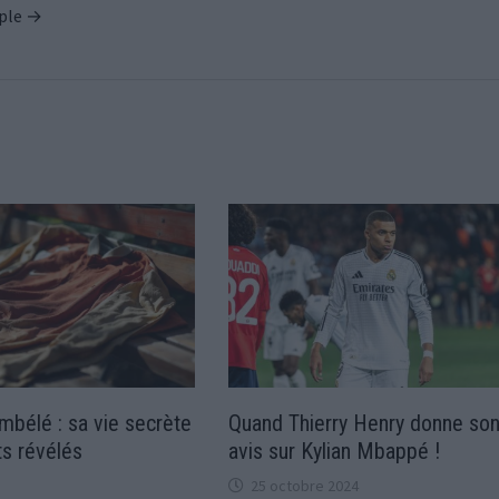
ople →
bélé : sa vie secrète
Quand Thierry Henry donne so
ts révélés
avis sur Kylian Mbappé !
25 octobre 2024