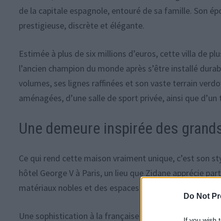
de la capitale espagnole, entouré de sa famille. Son ép
prestigieuse, discrète et élégante.
Estimée à plus de six millions d’euros, cette villa de p
l’ancien champion du monde après s’être installé dura
volumes, ses lignes raffinées et son vaste terrain verdo
aménagées, d’une salle de sport privée, ainsi que d’un t
Une demeure inspirée des grand
Ce qui rend cette maison vraiment unique, c’est son style
hôtel George V à Paris, un lieu que Zidane apprécie part
matériaux nobles et des espaces lumineux rappellent l
Do Not Pr
Une sophistication à la française adaptée au soleil mad
If you wish 