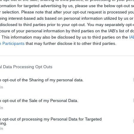
tout participe à créer un univers à la fois chaleureux et
formation for targeted advertising by us, please use the below opt-out s
r selection. Please note that after your opt-out request is processed y
.
eing interest-based ads based on personal information utilized by us or
disclosed to third parties prior to your opt-out. You may separately opt-
du projet
losure of your personal information by third parties on the IAB’s list of
. This information may also be disclosed by us to third parties on the
IA
Participants
that may further disclose it to other third parties.
aquín Torres, un architecte reconnu dans le domaine du luxe 
illé ou rénové des propriétés de célébrités telles que Cristia
l Data Processing Opt Outs
o opt-out of the Sharing of my personal data.
ball. Les deux stars ont confié leurs projets immobiliers au
In
es contemporaines, des espaces ouverts, l’utilisation de
o opt-out of the Sale of my Personal Data.
e lumière naturelle.
In
to opt-out of processing my Personal Data for Targeted
te et la calme
ing.
In