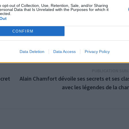
 paysagiste réputé, il offre un écrin de verdure soigneusement
o opt-out of Collection, Use, Retention, Sale, and/or Sharing
ersonal Data that Is Unrelated with the Purposes for which it
lected.
e et grande piscine familiale, tout invite à la relaxation.
Out
e excellence et sobriété. Une propriété d’exception où le lu
CONFIRM
c élégance.
Data Deletion
Data Access
Privacy Policy
PUBLICATION SUI
ecret
Alain Chamfort dévoile ses secrets et ses cl
avec les légendes de la ch