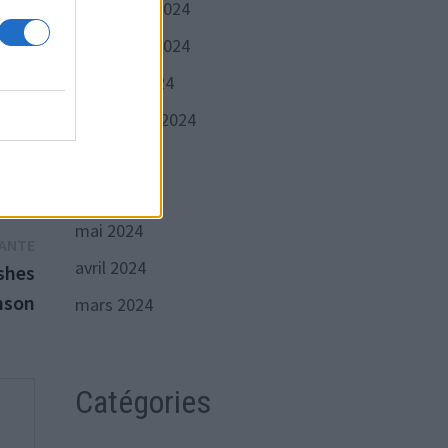
décembre 2024
novembre 2024
octobre 2024
xe se
septembre 2024
juillet 2024
juin 2024
mai 2024
Publication
VANTE
avril 2024
suivante :
ashes
anson
mars 2024
Catégories