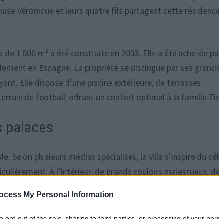
ouse Véronique et leurs quatre fils partagent cette résidenc
lus de 1 000 m² a été construite en 2003. Elle a été achetée pa
blement en Espagne. La propriété se distingue par ses grand
yant. Elle dispose d’une piscine extérieure, de terrasses
errain de football, offrant un confort optimal à la famille Zi
s palaces
. Selon plusieurs médias spécialisés, la villa s’inspire du cé
iculièrement. À l’intérieur, de grands couloirs majestueux, d
’atmosphère élégante des palais.
ocess My Personal Information
rilène, où chaque détail a été pensé pour associer luxe et
to opt-out of the sale, sharing to third parties, or processing of your per