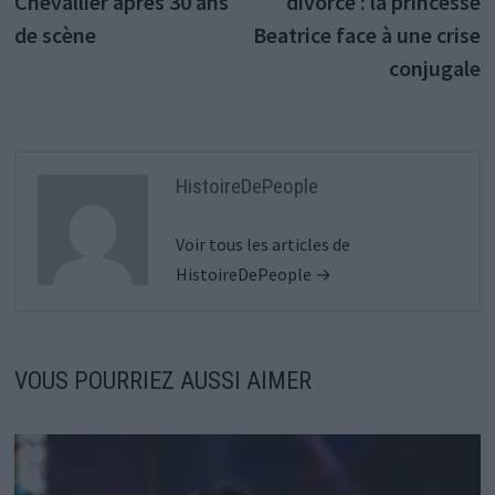
Chevallier après 30 ans
divorce : la princesse
l’article
de scène
Beatrice face à une crise
conjugale
HistoireDePeople
Voir tous les articles de
HistoireDePeople →
VOUS POURRIEZ AUSSI AIMER