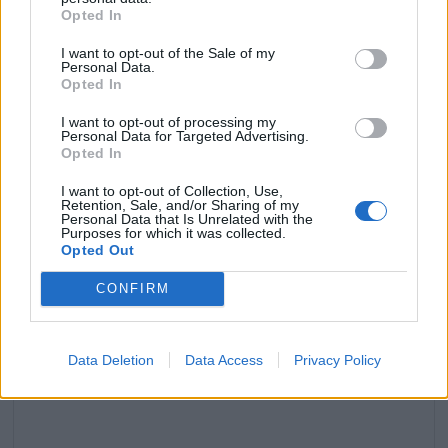
Opted In
I want to opt-out of the Sale of my
Personal Data.
Opted In
Céline Dion rend un hommage bouleversant à René
I want to opt-out of processing my
Angélil dix ans après sa disparition
Personal Data for Targeted Advertising.
Opted In
17 janvier 2026
I want to opt-out of Collection, Use,
Retention, Sale, and/or Sharing of my
Personal Data that Is Unrelated with the
Purposes for which it was collected.
Laisser un commentaire
Opted Out
CONFIRM
Votre adresse e-mail ne sera pas publiée.
Les champs
obligatoires sont indiqués avec
*
Data Deletion
Data Access
Privacy Policy
COMMENTAIRE
*