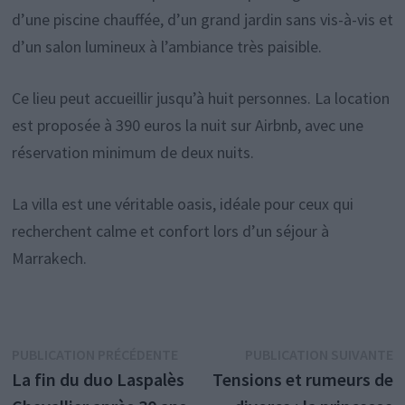
d’une piscine chauffée, d’un grand jardin sans vis-à-vis et
d’un salon lumineux à l’ambiance très paisible.
Ce lieu peut accueillir jusqu’à huit personnes. La location
est proposée à 390 euros la nuit sur Airbnb, avec une
réservation minimum de deux nuits.
La villa est une véritable oasis, idéale pour ceux qui
recherchent calme et confort lors d’un séjour à
Marrakech.
Navigation
Publication
P
PUBLICATION PRÉCÉDENTE
PUBLICATION SUIVANTE
précédente :
s
La fin du duo Laspalès
Tensions et rumeurs de
de